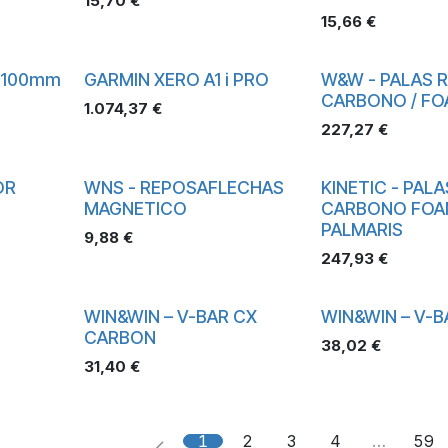
15,70
€
15,66
€
 100mm
GARMIN XERO A1 i PRO
W&W - PALAS 
CARBONO / F
1.074,37
€
227,27
€
OR
WNS - REPOSAFLECHAS
KINETIC - PALA
MAGNETICO
CARBONO FOA
PALMARIS
9,88
€
247,93
€
WIN&WIN – V-BAR CX
WIN&WIN – V-B
CARBON
38,02
€
31,40
€
1
2
3
4
…
59