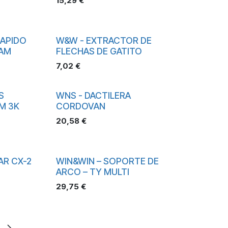
15,29
€
RAPIDO
W&W - EXTRACTOR DE
OAM
FLECHAS DE GATITO
7,02
€
S
WNS - DACTILERA
M 3K
CORDOVAN
20,58
€
AR CX-2
WIN&WIN – SOPORTE DE
ARCO – TY MULTI
29,75
€