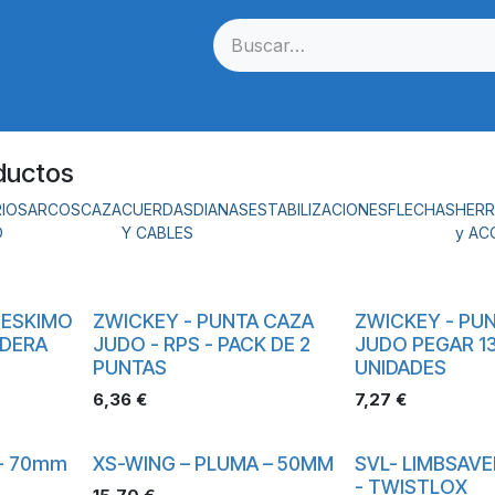
Cuerdas
Dianas
Estabilizacion
Flechas
Optica
ductos
IOS
ARCOS
CAZA
CUERDAS
DIANAS
ESTABILIZACIONES
FLECHAS
HERR
O
Y CABLES
y AC
 ESKIMO
ZWICKEY - PUNTA CAZA
ZWICKEY - PU
ADERA
JUDO - RPS - PACK DE 2
JUDO PEGAR 13
PUNTAS
UNIDADES
6,36
€
7,27
€
- 70mm
XS-WING – PLUMA – 50MM
SVL- LIMBSAVE
- TWISTLOX