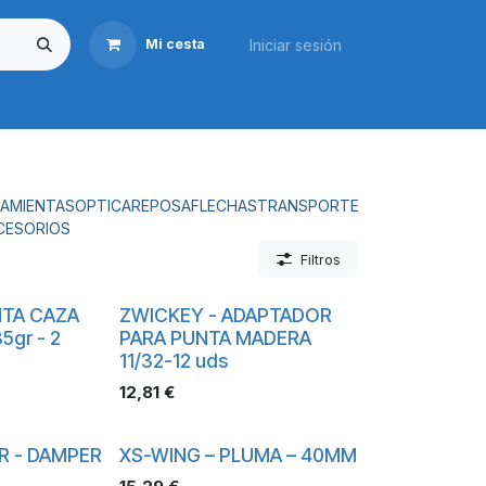
Iniciar sesión
Mi cesta
Transporte
Reposas
Caza
Taller
Marcas
Tien
AMIENTAS
OPTICA
REPOSAFLECHAS
TRANSPORTE
CESORIOS
Filtros
NTA CAZA
ZWICKEY - ADAPTADOR
5gr - 2
PARA PUNTA MADERA
11/32-12 uds
12,81
€
R - DAMPER
XS-WING – PLUMA – 40MM