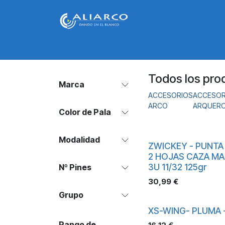
Ir al contenido
Inicio
Arcos
Acc. Arco
Acc. Arquero
Todos los pro
Marca
ACCESORIOS
ACCESOR
ARCO
ARQUER
Color de Pala
Modalidad
ZWICKEY - PUNTA
2 HOJAS CAZA M
3U 11/32 125gr
Nº Pines
30,99
€
Grupo
XS-WING- PLUMA 
Rango de