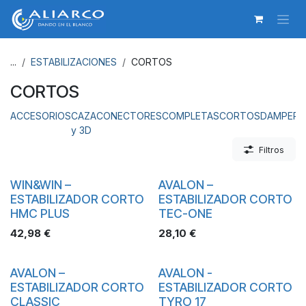
Ir al contenido
...
ESTABILIZACIONES
CORTOS
CORTOS
ACCESORIOS
CAZA
CONECTORES
COMPLETAS
CORTOS
DAMPERS
y 3D
Filtros
WIN&WIN –
AVALON –
ESTABILIZADOR CORTO
ESTABILIZADOR CORTO
HMC PLUS
TEC-ONE
42,98
€
28,10
€
AVALON –
AVALON -
ESTABILIZADOR CORTO
ESTABILIZADOR CORTO
CLASSIC
TYRO 17