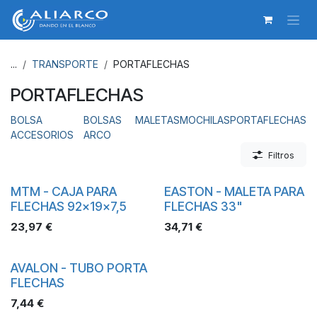
Ir al contenido
...
TRANSPORTE
PORTAFLECHAS
PORTAFLECHAS
BOLSA
BOLSAS
MALETAS
MOCHILAS
PORTAFLECHAS
ACCESORIOS
ARCO
Filtros
MTM - CAJA PARA
EASTON - MALETA PARA
FLECHAS 92x19x7,5
FLECHAS 33"
23,97
€
34,71
€
AVALON - TUBO PORTA
FLECHAS
7,44
€