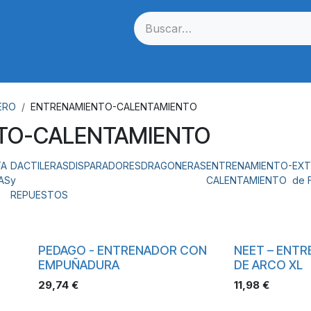
Cuerdas
Dianas
Estabilizacion
Flechas
Optica
ERO
ENTRENAMIENTO-CALENTAMIENTO
TO-CALENTAMIENTO
TA
DACTILERAS
DISPARADORES
DRAGONERAS
ENTRENAMIENTO-
EX
AS
y
CALENTAMIENTO
de 
REPUESTOS
PEDAGO - ENTRENADOR CON
NEET – ENT
EMPUÑADURA
DE ARCO XL
29,74
€
11,98
€