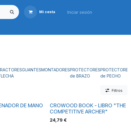
Iniciar sesión
Mi cesta
Transporte
Reposas
Caza
Taller
Marcas
Tien
TRACTORES
GUANTES
MONTADORES
PROTECTORES
PROTECTORES
FLECHA
de BRAZO
de PECHO
Filtros
RENADOR DE MANO
CROWOOD BOOK - LIBRO "THE
COMPETITIVE ARCHER"
24,79
€