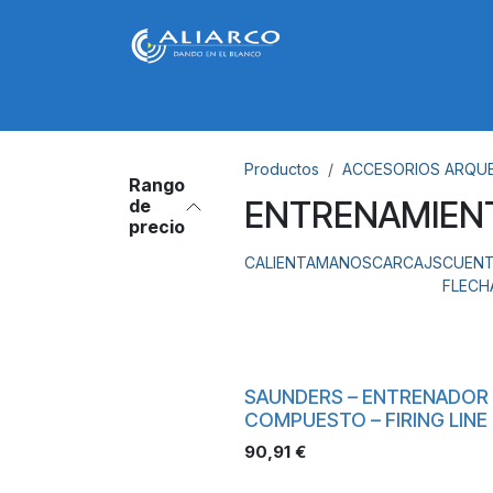
Ir al contenido
Inicio
Arcos
Acc. Arco
Acc. Arquero
Productos
ACCESORIOS ARQU
Rango
ENTRENAMIEN
de
precio
CALIENTAMANOS
CARCAJS
CUEN
FLECH
SAUNDERS – ENTRENADOR
COMPUESTO – FIRING LINE
90,91
€