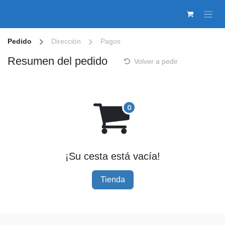
Ir al contenido
Pedido
Dirección
Pagos
Resumen del pedido
Volver a pedir
¡Su cesta está vacía!
Tienda