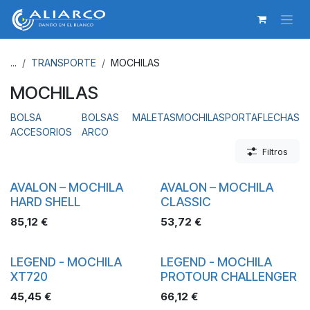
Ir al contenido
...
TRANSPORTE
MOCHILAS
MOCHILAS
BOLSA
BOLSAS
MALETAS
MOCHILAS
PORTAFLECHAS
ACCESORIOS
ARCO
Filtros
AVALON – MOCHILA
AVALON – MOCHILA
HARD SHELL
CLASSIC
85,12
€
53,72
€
LEGEND - MOCHILA
LEGEND - MOCHILA
XT720
PROTOUR CHALLENGER
45,45
€
66,12
€