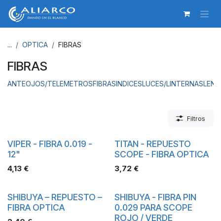
Ir al contenido
...
OPTICA
FIBRAS
FIBRAS
ANTEOJOS/TELEMETROS
FIBRAS
INDICES
LUCES/LINTERNAS
LENT
Filtros
VIPER - FIBRA 0.019 -
TITAN - REPUESTO
12"
SCOPE - FIBRA OPTICA
4,13
€
3,72
€
SHIBUYA – REPUESTO –
SHIBUYA - FIBRA PIN
FIBRA OPTICA
0.029 PARA SCOPE
ROJO / VERDE