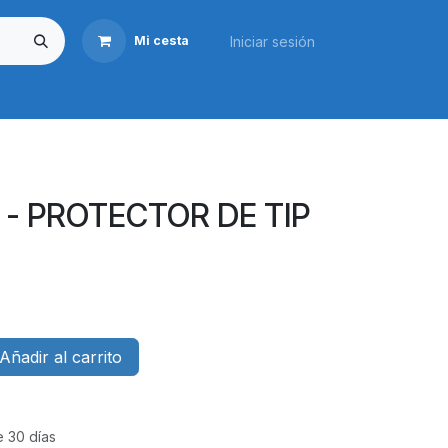
Iniciar sesión
Mi cesta
Transporte
Reposas
Caza
Taller
Marcas
Tien
- PROTECTOR DE TIP
Añadir al carrito
e 30 días