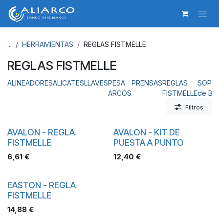
Ir al contenido
...
HERRAMIENTAS
REGLAS FISTMELLE
REGLAS FISTMELLE
ALINEADORES
ALICATES
LLAVES
PESA
PRENSAS
REGLAS
SOPO
ARCOS
FISTMELLE
de B
Filtros
AVALON - REGLA
AVALON - KIT DE
FISTMELLE
PUESTA A PUNTO
6,61
€
12,40
€
EASTON - REGLA
FISTMELLE
14,88
€